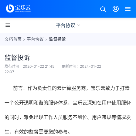
平台协议
文档首页
平台协议
监督投诉
>
>
监督投诉
产
发布时间：
2020-01-22 21:45
更新时间：
2024-01-22
品
22:07
中
新
心
前言：作为负责任的云计算服务商，宝乐云致力于打造
手
入
产
一个公开透明和谐的服务体系，宝乐云深知在用户使用服务
门
品
选
节
的同时，难免出现工作人员服务不到位、用户违规等情况发
型
点
线
生，有效的监督需要您的参与。
网