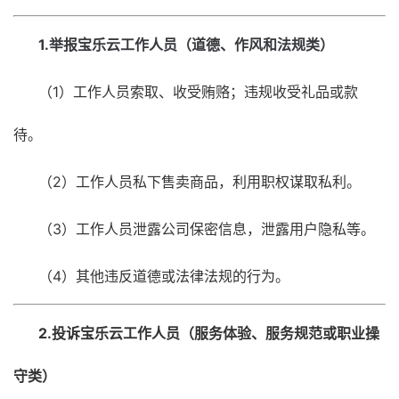
路
络
资
1.举报宝乐云工作人员（道德、作风和法规类）
测
源
试
验
（1）工作人员索取、收受贿赂；违规收受礼品或款
使
收
用
待。
限
教
制
程
（2）工作人员私下售卖商品，利用职权谋取私利。
操
故
作
障
（3）工作人员泄露公司保密信息，泄露用户隐私等。
排
售
查
后
（4）其他违反道德或法律法规的行为。
工
平
单
台
2.投诉宝乐云工作人员（服务体验、服务规范或职业操
协
议
守类）