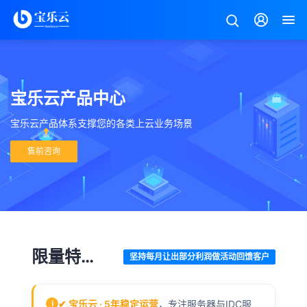
宝乐云产品中心
宝乐云产品体系支撑您的各类上云业务场景
售前咨询
限量特价
坚持每月让出部分利润做活动回馈客户
套餐
✔ 宝乐云 · 5年稳定运营
，专注服务器与IDC服
i