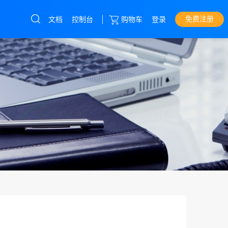
免费注册
文档
控制台
购物车
登录
云服务器
直达热门产品
产品
控制台
香港cn2
美国300G高防
湖北高防