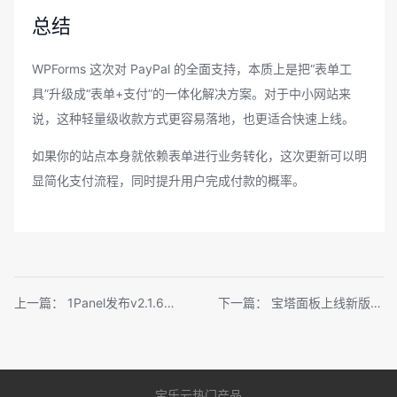
总结
WPForms 这次对 PayPal 的全面支持，本质上是把“表单工
具”升级成“表单+支付”的一体化解决方案。对于中小网站来
说，这种轻量级收款方式更容易落地，也更适合快速上线。
如果你的站点本身就依赖表单进行业务转化，这次更新可以明
显简化支付流程，同时提升用户完成付款的概率。
上一篇：
1Panel发布v2.1.6版本：新增AI终端与智能体能力
下一篇：
宝塔面板上线新版OpenClaw插件：宿主机部署+一体化管理
宝乐云热门产品