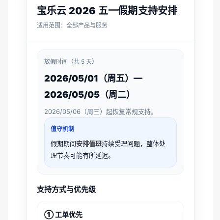
宝乐云 2026 五一假期支持安排
适用范围：全部产品与服务
放假时间（共 5 天）
2026/05/01（周五）—
2026/05/05（周二）
2026/05/06（周三）起恢复常规支持。
值守机制
假期期间
安排值班
持续受理问题，整体处
理节奏可能有所延迟。
支持方式与优先级
① 工单优先