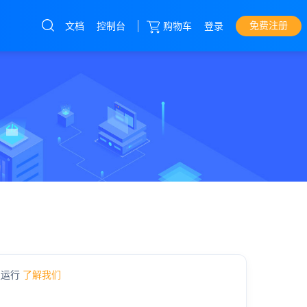
免费注册
文档
控制台
购物车
登录
云服务器
直达热门产品
产品
控制台
香港cn2
美国300G高防
湖北高防
定运行
了解我们