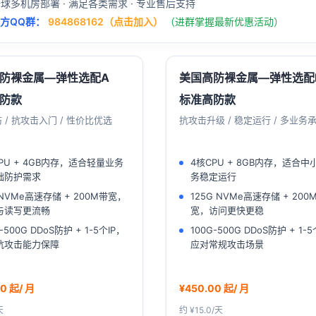
全球多机房部署 · 满足各类需求 · 专业售后支持
官方QQ群：
984868162（点击加入）
（进群掌握最新优惠活动）
防裸金属—弹性选配A
美国高防裸金属—弹性选配
防款
标准高防款
 / 抗攻击入门 / 性价比优选
抗攻击升级 / 稳定运行 / 多业务
PU + 4GB内存，适合轻量业务
4核CPU + 8GB内存，适合中
础防护需求
务稳定运行
 NVMe高速存储 + 200M带宽，
125G NVMe高速存储 + 200
与读写更流畅
宽，访问更快更稳
-500G DDoS防护 + 1-5个IP，
100G-500G DDoS防护 + 1-5
抗攻击能力保障
应对常规攻击场景
0 起/ 月
¥450.00 起/ 月
天
约 ¥15.0/天