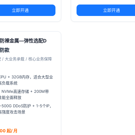
立即开通
立即开通
防裸金属—弹性选配D
防款
 / 大业务承载 / 核心业务保障
CPU + 32GB内存，适合大型业
高负载系统
G NVMe高速存储 + 200M带
性能全面释放
-500G DDoS防护 + 1-5个IP，
高强度攻击场景
.00 起/ 月