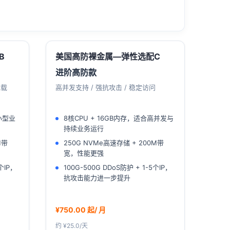
B
美国高防裸金属—弹性选配C
进阶高防款
承载
高并发支持 / 强抗攻击 / 稳定访问
小型业
8核CPU + 16GB内存，适合高并发与
持续业务运行
M带
250G NVMe高速存储 + 200M带
宽，性能更强
个IP，
100G-500G DDoS防护 + 1-5个IP，
抗攻击能力进一步提升
¥750.00 起/ 月
约 ¥25.0/天