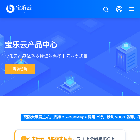
宝乐云产品中心
宝乐云产品体系支撑您的各类上云业务场景
售前咨询
美
高防大带宽主机，支持 25–200Mbps 稳定上行，默认 200G 防御
国
高
✔ 宝乐云 · 5年稳定运营
，专注服务器与IDC服
i