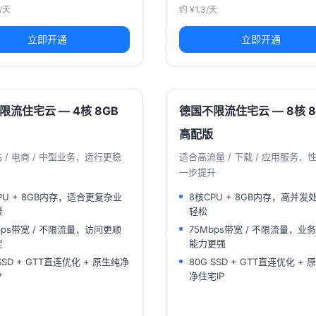
3/天
约 ¥1.3/天
立即开通
立即开通
限流住宅云 — 4核 8GB
德国不限流住宅云 — 8核 8
高配版
 / 电商 / 中型业务，运行更稳
适合高流量 / 下载 / 应用服务，
一步提升
PU + 8GB内存，适合更复杂业
8核CPU + 8GB内存，高并发
景
轻松
bps带宽 / 不限流量，访问更顺
75Mbps带宽 / 不限流量，业
定
能力更强
 SSD + GTT直连优化 + 原生纯净
80G SSD + GTT直连优化 + 
P
净住宅IP