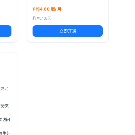
¥154.00 起/ 月
约 ¥5.13/天
立即开通
源更足
业务支
持续访问
 原生纯