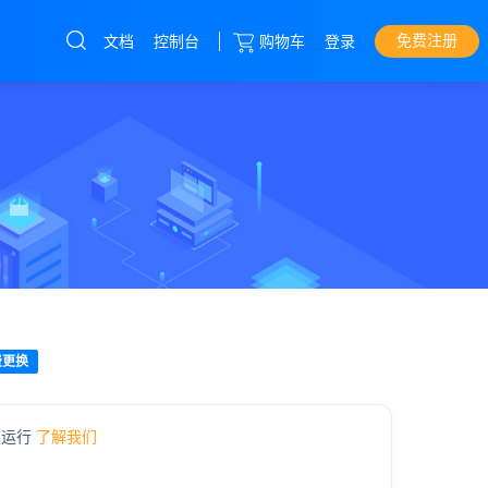
免费注册
文档
控制台
购物车
登录
云服务器
直达热门产品
产品
控制台
香港cn2
美国300G高防
湖北高防
费更换
定运行
了解我们