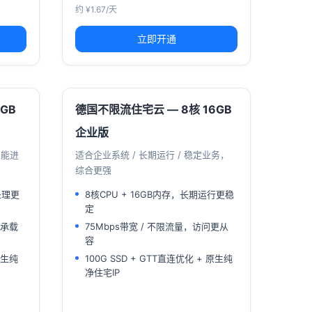
约 ¥1.67/天
立即开通
GB
德国不限流住宅云 — 8核 16GB
企业版
性能进
适合企业系统 / 长期运行 / 稳定业务，
综合更强
处理更
8核CPU + 16GB内存，长期运行更稳
定
务承载
75Mbps带宽 / 不限流量，访问更从
容
原生纯
100G SSD + GTT直连优化 + 原生纯
净住宅IP