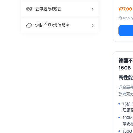
云电脑/游戏云
¥77.00
约 ¥2.57
定制产品/增值服务
德国不
16GB
高性能
适合高并
放更充
16核
理更
100
景更
150