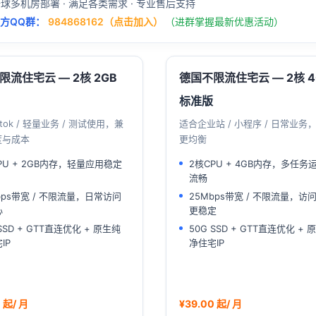
全球多机房部署 · 满足各类需求 · 专业售后支持
官方QQ群：
984868162（点击加入）
（进群掌握最新优惠活动）
限流住宅云 — 2核 2GB
德国不限流住宅云 — 2核 4
标准版
ktok / 轻量业务 / 测试使用，兼
适合企业站 / 小程序 / 日常业务
度与成本
更均衡
PU + 2GB内存，轻量应用稳定
2核CPU + 4GB内存，多任务
流畅
bps带宽 / 不限流量，日常访问
25Mbps带宽 / 不限流量，访
心
更稳定
 SSD + GTT直连优化 + 原生纯
50G SSD + GTT直连优化 + 
IP
净住宅IP
 起/ 月
¥39.00 起/ 月